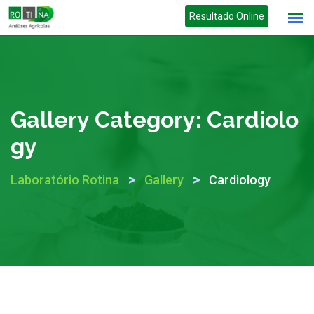
Skip
Resultado Online
to
content
Gallery Category:
Cardiolo
Gy
>
>
Laboratório Rotina
Gallery
Cardiology