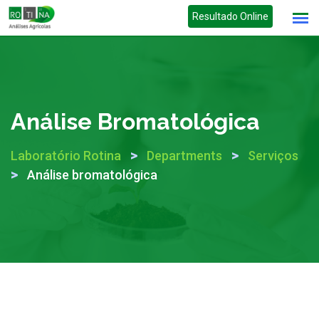
Skip
Resultado Online
to
content
Análise Bromatológica
>
>
Laboratório Rotina
Departments
Serviços
>
Análise bromatológica