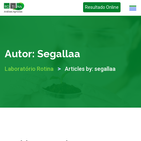
Skip
Resultado Online
to
content
Autor:
Segallaa
>
Laboratório Rotina
Articles by: segallaa